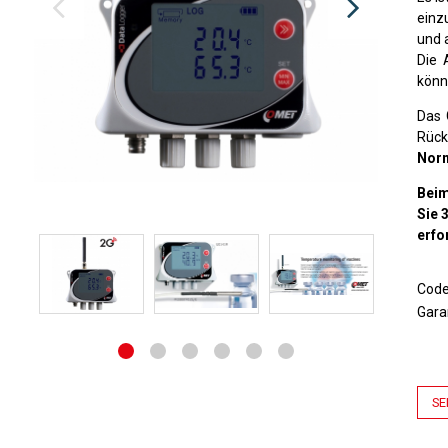
einz
und 
Die 
könn
Das 
Rück
Nor
Beim
Sie 
erfo
Cod
Gara
SE