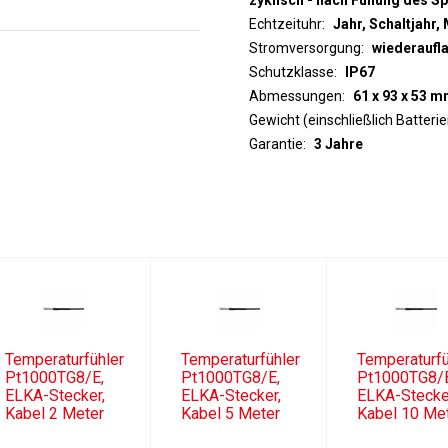
zyklisch - nach Füllung des S
Echtzeituhr
Jahr, Schaltjahr,
Stromversorgung
wiederaufl
Schutzklasse
IP67
Abmessungen
61 x 93 x 53 m
Gewicht (einschließlich Batterie
Garantie
3 Jahre
Temperaturfühler
Temperaturfühler
Temperaturfü
Pt1000TG8/E,
Pt1000TG8/E,
Pt1000TG8/
ELKA-Stecker,
ELKA-Stecker,
ELKA-Stecke
Kabel 2 Meter
Kabel 5 Meter
Kabel 10 Me