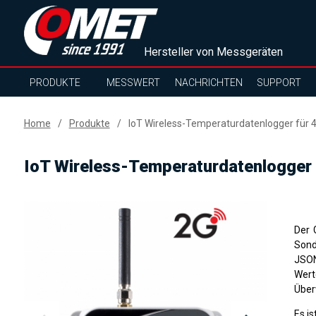
Hersteller von Messgeräten
PRODUKTE
MESSWERT
NACHRICHTEN
SUPPORT
Home
Produkte
IoT Wireless-Temperaturdatenlogger für 
IoT Wireless-Temperaturdatenlogger 
Der 
Sond
JSON
Wert
Über
Es i