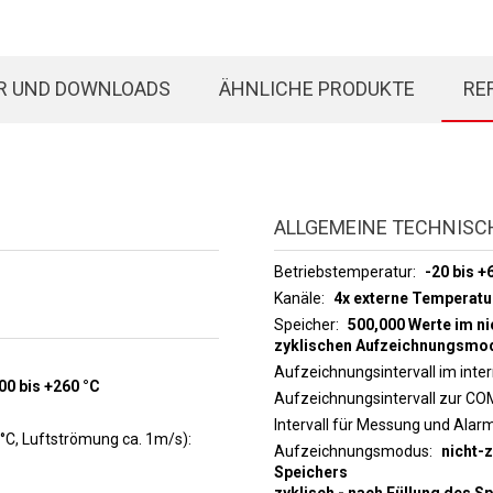
R UND DOWNLOADS
ÄHNLICHE PRODUKTE
RE
ALLGEMEINE TECHNISC
Betriebstemperatur
-20 bis +
Kanäle
4x externe Temperat
Speicher
500,000 Werte im n
zyklischen Aufzeichnungsmo
Aufzeichnungsintervall im inte
+100 bis +260 °C
Aufzeichnungsintervall zur C
Intervall für Messung und Ala
°C, Luftströmung ca. 1m/s)
Aufzeichnungsmodus
nicht-
Speichers