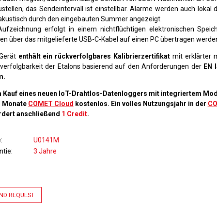
ustellen, das Sendeintervall ist einstellbar. Alarme werden auch lokal 
akustisch durch den eingebauten Summer angezeigt.
Aufzeichnung erfolgt in einem nichtflüchtigen elektronischen Speic
en über das mitgelieferte USB-C-Kabel auf einen PC übertragen werde
Gerät
enthält ein rückverfolgbares Kalibrierzertifikat
mit erklärter 
verfolgbarkeit der Etalons basierend auf den Anforderungen der
EN 
m.
 Kauf eines neuen IoT-Drahtlos-Datenloggers mit integriertem Mo
3 Monate
COMET Cloud
kostenlos. Ein volles Nutzungsjahr in der
CO
rdert anschließend
1 Credit
.
e
U0141M
ntie
3 Jahre
ND REQUEST