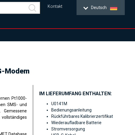
Kontakt
Deutsch
 2G-Modem
IM LIEFERUMFANG ENTHALTEN:
ernen Pt1000-
U0141M
nnen SMS- und
Bedienungsanleitung
n. Gemessene
Rückführbares Kalibrierzertifikat
 vollständiges
Wiederaufladbare Batterie
Stromversorgung
OMET Database