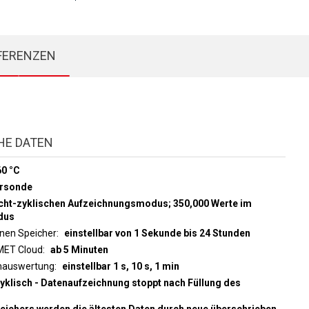
FERENZEN
HE DATEN
60 °C
ursonde
icht-zyklischen Aufzeichnungsmodus; 350,000 Werte im
dus
rnen Speicher
einstellbar von 1 Sekunde bis 24 Stunden
OMET Cloud
ab 5 Minuten
rmauswertung
einstellbar 1 s, 10 s, 1 min
zyklisch - Datenaufzeichnung stoppt nach Füllung des