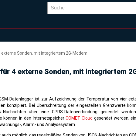
4 externe Sonden, mit integriertem 2G-Modem
für 4 externe Sonden, mit integriertem
GSM-Datenlogger ist zur Aufzeichnung der Temperatur von vier ext
en konzipiert. Bei Überschreitung der eingestellten Grenzwerte kö
-Nachrichten über eine GPRS-Datenverbindung gesendet werde
e können in den Internetspeicher
COMET Cloud
gesendet werden, ein
wachungs-, Alarm- und Analysesystem
.
st auch möglich, das regelmäßige Senden von JSON-Nachrichten an C