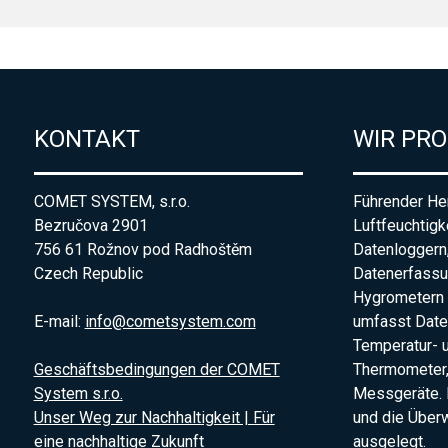
KONTAKT
WIR PR
COMET SYSTEM, s.r.o.
Führender Her
Bezručova 2901
Luftfeuchtigk
756 61 Rožnov pod Radhoštěm
Datenloggern
Czech Republic
Datenerfass
Hygrometern 
E-mail:
info@cometsystem.com
umfasst Date
Temperatur- 
Geschäftsbedingungen der COMET
Thermometer,
System s.r.o.
Messgeräte. 
Unser Weg zur Nachhaltigkeit | Für
und die Übe
eine nachhaltige Zukunft
ausgelegt.