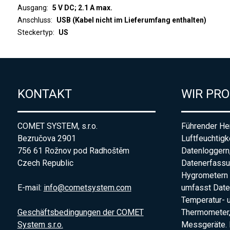
Ausgang
5 V DC; 2.1 A max.
Anschluss
USB (Kabel nicht im Lieferumfang enthalten)
Steckertyp
US
KONTAKT
WIR PR
COMET SYSTEM, s.r.o.
Führender Her
Bezručova 2901
Luftfeuchtigk
756 61 Rožnov pod Radhoštěm
Datenloggern
Czech Republic
Datenerfass
Hygrometern 
E-mail:
info@cometsystem.com
umfasst Date
Temperatur- 
Geschäftsbedingungen der COMET
Thermometer,
System s.r.o.
Messgeräte. 