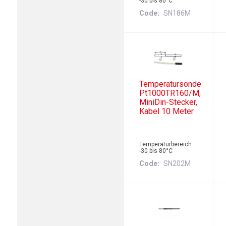
-30 bis 80°C
Code
SN186M
Temperatursonde
Pt1000TR160/M,
MiniDin-Stecker,
Kabel 10 Meter
Temperaturbereich:
-30 bis 80°C
Code
SN202M