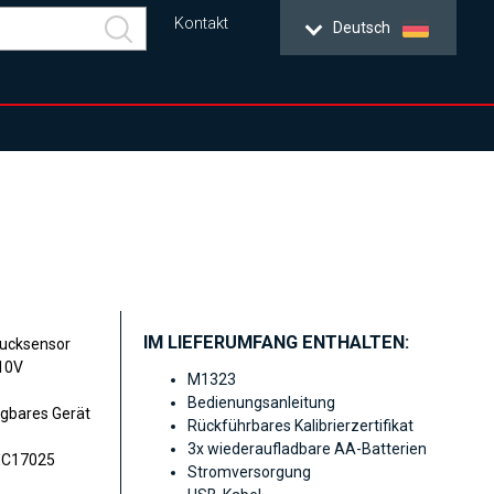
Kontakt
Deutsch
IM LIEFERUMFANG ENTHALTEN:
rucksensor
-10V
M1323
Bedienungsanleitung
agbares Gerät
Rückführbares Kalibrierzertifikat
3x wiederaufladbare AA-Batterien
IEC17025
Stromversorgung