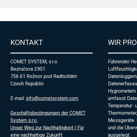
KONTAKT
WIR PR
COMET SYSTEM, s.r.o.
Führender Her
Bezručova 2901
Luftfeuchtigk
756 61 Rožnov pod Radhoštěm
Datenloggern
Czech Republic
Datenerfass
Hygrometern 
E-mail:
info@cometsystem.com
umfasst Date
Temperatur- 
Geschäftsbedingungen der COMET
Thermometer,
System s.r.o.
Messgeräte. 
Unser Weg zur Nachhaltigkeit | Für
und die Übe
eine nachhaltige Zukunft
ausgelegt.