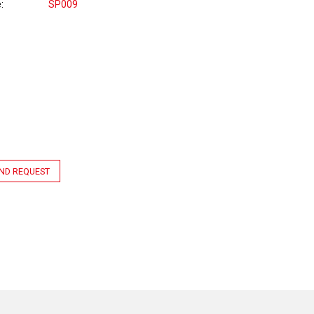
e
SP009
ND REQUEST