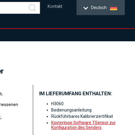
Kontakt
Deutsch
er
IM LIEFERUMFANG ENTHALTEN:
h.
H3060
emessenen
Bedienungsanleitung
Rückführbares Kalibrierzertifikat
,
Kostenlose Software TSensor zur
Konfiguration des Senders