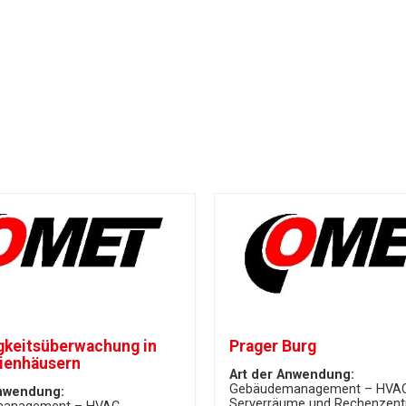
gkeitsüberwachung in
Prager Burg
lienhäusern
Art der Anwendung:
Gebäudemanagement – HVA
Anwendung:
Serverräume und Rechenzent