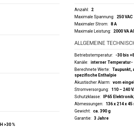
Anzahl
2
Maximale Spannung
250 VAC
Maximaler Strom
8 A
Maximale Leistung
2000 VA A
ALLGEMEINE TECHNISC
Betriebstemperatur
-30 bis +
Kanäle
interner Temperatur-
Berechnete Werte
Taupunkt, 
spezifische Enthalpie
Akustischer Alarm
vom einge
Stromversorgung
110 – 240
Schutzklasse
IP65 Elektronik
Abmessungen
136 x 214 x 4
Gewicht
ca. 390 g
Garantie
3 Jahre
RH >30 %