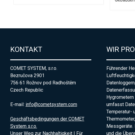
Gebäudem
KONTAKT
WIR PR
COMET SYSTEM, s.r.o.
Führender Her
Bezručova 2901
Luftfeuchtigk
756 61 Rožnov pod Radhoštěm
Datenloggern
Czech Republic
Datenerfass
Hygrometern 
E-mail:
info@cometsystem.com
umfasst Date
Temperatur- 
Geschäftsbedingungen der COMET
Thermometer,
System s.r.o.
Messgeräte. 
Unser Weg zur Nachhaltigkeit | Für
und die Übe