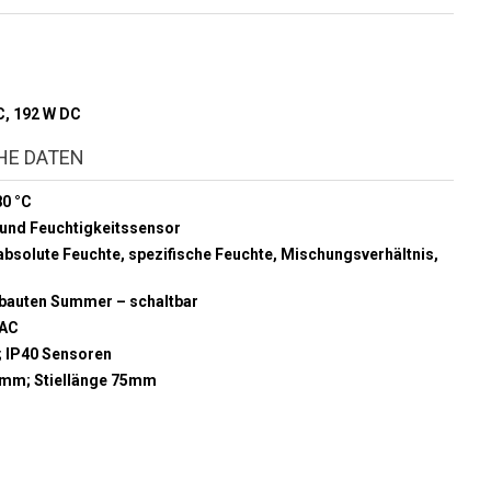
C, 192 W DC
HE DATEN
80 °C
 und Feuchtigkeitssensor
absolute Feuchte, spezifische Feuchte, Mischungsverhältnis,
bauten Summer – schaltbar
 VAC
; IP40 Sensoren
5 mm; Stiellänge 75mm