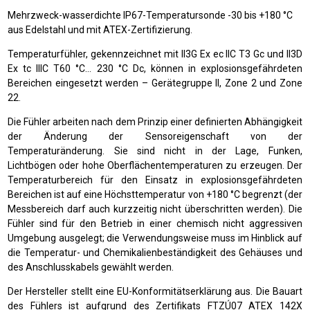
Mehrzweck-wasserdichte IP67-Temperatursonde -30 bis +180 °C
aus Edelstahl und mit ATEX-Zertifizierung.
Temperaturfühler, gekennzeichnet mit II3G Ex ec IIC T3 Gc und II3D
Ex tc IIIC T60 °C… 230 °C Dc, können in explosionsgefährdeten
Bereichen eingesetzt werden – Gerätegruppe II, Zone 2 und Zone
22.
Die Fühler arbeiten nach dem Prinzip einer definierten Abhängigkeit
der Änderung der Sensoreigenschaft von der
Temperaturänderung. Sie sind nicht in der Lage, Funken,
Lichtbögen oder hohe Oberflächentemperaturen zu erzeugen. Der
Temperaturbereich für den Einsatz in explosionsgefährdeten
Bereichen ist auf eine Höchsttemperatur von +180 °C begrenzt (der
Messbereich darf auch kurzzeitig nicht überschritten werden). Die
Fühler sind für den Betrieb in einer chemisch nicht aggressiven
Umgebung ausgelegt; die Verwendungsweise muss im Hinblick auf
die Temperatur- und Chemikalienbeständigkeit des Gehäuses und
des Anschlusskabels gewählt werden.
Der Hersteller stellt eine EU-Konformitätserklärung aus. Die Bauart
des Fühlers ist aufgrund des Zertifikats FTZÚ07 ATEX 142X