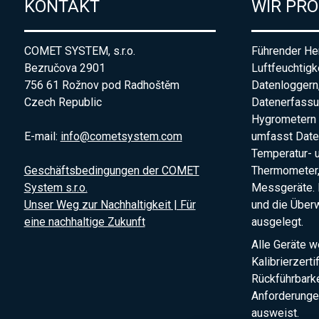
KONTAKT
WIR PR
COMET SYSTEM, s.r.o.
Führender Her
Bezručova 2901
Luftfeuchtigk
756 61 Rožnov pod Radhoštěm
Datenloggern
Czech Republic
Datenerfass
Hygrometern 
E-mail:
info@cometsystem.com
umfasst Date
Temperatur- 
Geschäftsbedingungen der COMET
Thermometer,
System s.r.o.
Messgeräte. 
Unser Weg zur Nachhaltigkeit | Für
und die Übe
eine nachhaltige Zukunft
ausgelegt.
Alle Geräte w
Kalibrierzerti
Rückführbark
Anforderunge
ausweist.