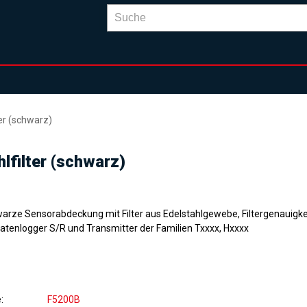
er (schwarz)
lfilter (schwarz)
arze Sensorabdeckung mit Filter aus Edelstahlgewebe, Filtergenauigk
Datenlogger S/R und Transmitter der Familien Txxxx, Hxxxx
e
F5200B