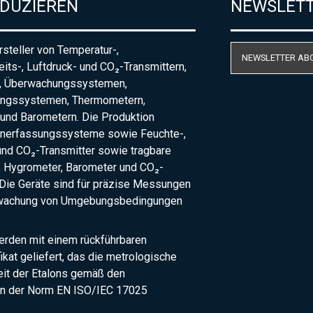
ODUZIEREN
NEWSLET
steller von Temperatur-,
NEWSLETTER AB
eits-, Luftdruck- und CO₂-Transmittern,
, Überwachungssystemen,
ungssystemen, Thermometern,
und Barometern. Die Produktion
nerfassungssysteme sowie Feuchte-,
und CO₂-Transmitter sowie tragbare
 Hygrometer, Barometer und CO₂-
Die Geräte sind für präzise Messungen
rwachung von Umgebungsbedingungen
erden mit einem rückführbaren
fikat geliefert, das die metrologische
eit der Etalons gemäß den
n der Norm EN ISO/IEC 17025